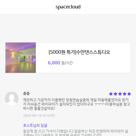
spacecloud
[5000원 특가]수안댄스스튜디오
6,000
원/시간
쥬쥬
깨끗하고 지금까지 이용했던 창원연습실중에 제일 마음에들었어요 한가
지 아쉬운건 와이파이가 설치되있지 않더라구요 ㅜㅜㅜ(이용하실분 참고
하시면 좋을것같아요!
2023-08-16 14:10:53
호스트님의 답글
즐겁게 잘 쓰고 가셔서 다행입니다 말씀하신 의견 반영하여 와이파이 설
치했습니다 다음에도 또 방문해 주세요 감사합니다🥰