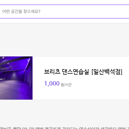
브리츠 댄스연습실 [일산백석점]
1,000
원/시간