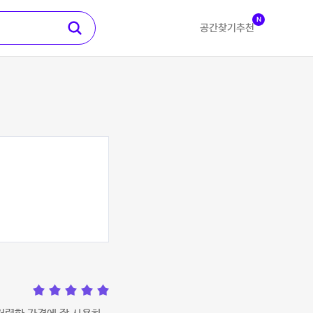
N
공간찾기
추천