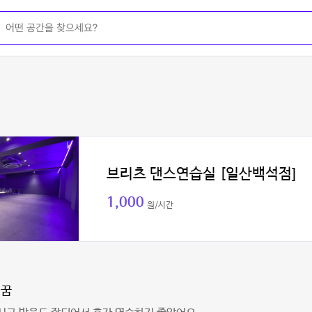
브리츠 댄스연습실 [일산백석점]
1,000
원/시간
의꿈