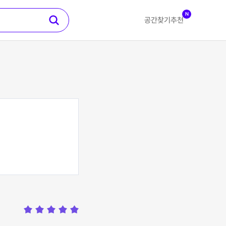
N
공간찾기
추천