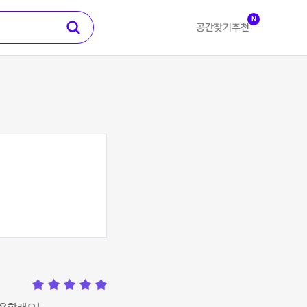
N
공간찾기
추천