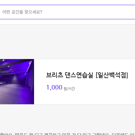
브리츠 댄스연습실 [일산백석점]
1,000
원/시간