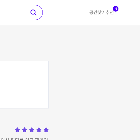
N
공간찾기
추천