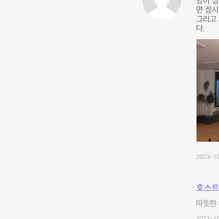
방이 정
면 잠시
그리고 
다.
2023-10
호스트
따뜻한 