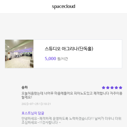
spacecloud
스튜디오 아그리나(단독홀)
5,000
원/시간
송하
오늘처음왔는데 너어무 마음에들어요 피아노도있고 쾌적합니다 자주이용
할게요!
2023-07-25 13:10:21
호스트님의 답글
안녕하세요~쾌적하게 운영하도록 노력하겠습니다!! 날씨가 더우니 더위
조심하세요~!!감사합니다 ~