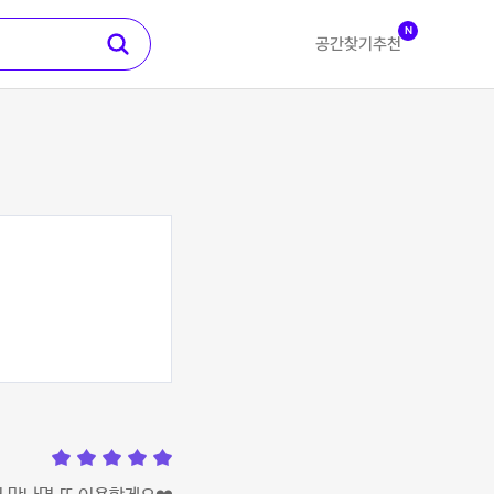
N
공간찾기
추천