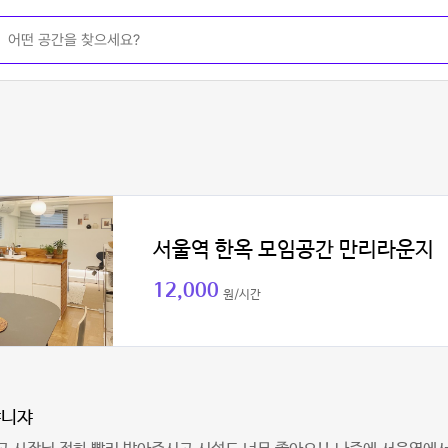
서울역 한옥 모임공간 만리라운지
12,000
원/시간
쟈니쟈