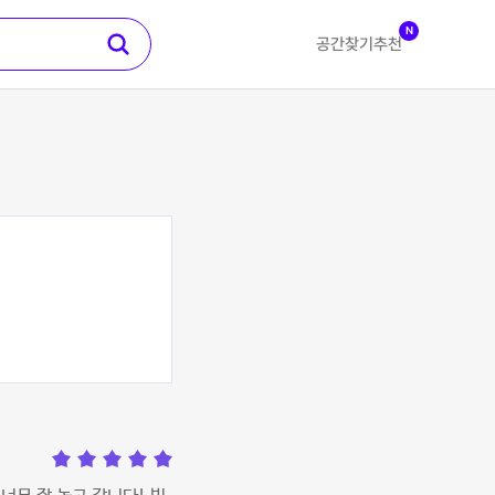
N
공간찾기
추천