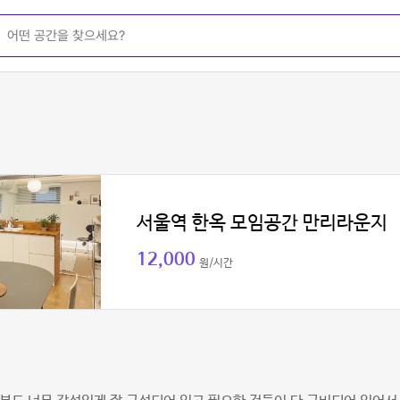
서울역 한옥 모임공간 만리라운지
12,000
원/시간
경