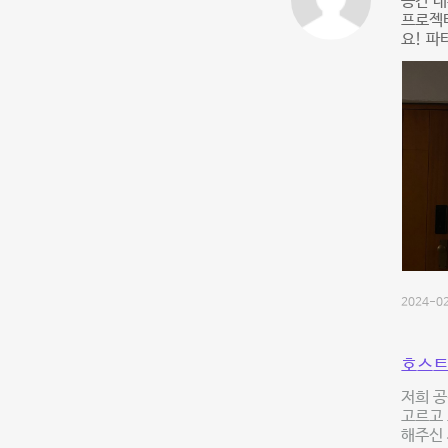
공간 내
프로젝터
요! 
2024-02
호스트
저희 공
고르고
해주신 