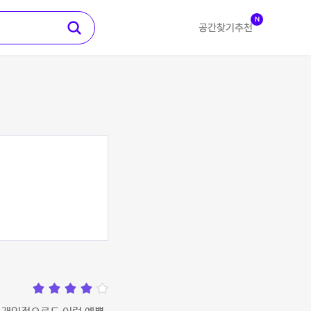
N
공간찾기
추천