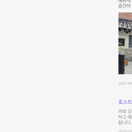
예쁘게 
공간이 
2024-04
호스트
저희 공
하고 예
합니다.