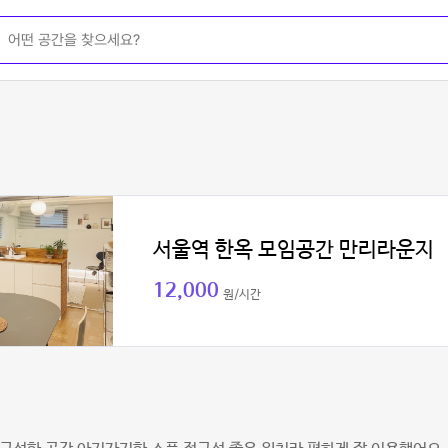
서울역 한옥 모임공간 만리라운지
12,000
원/시간