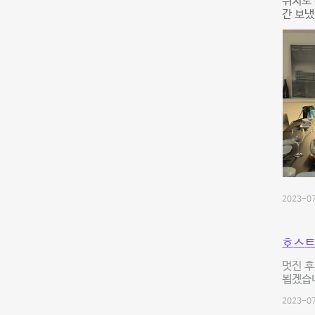
위치도 
간 보냈
2023-07
호스트
멋진 후
뵙겠습니
2023-07