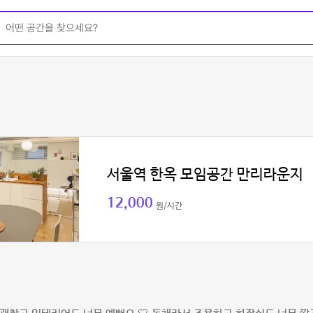
서울역 한옥 모임공간 만리라운지
12,000
원/시간
이