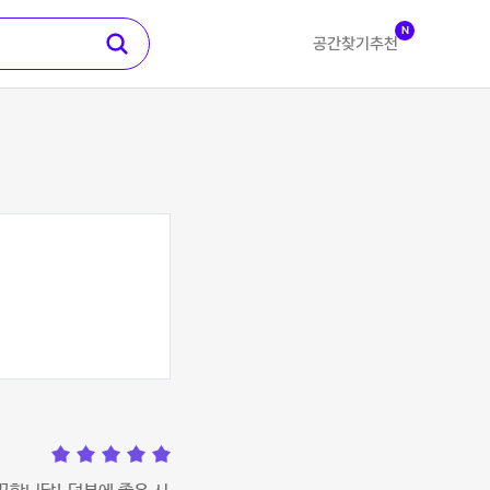
N
공간찾기
추천