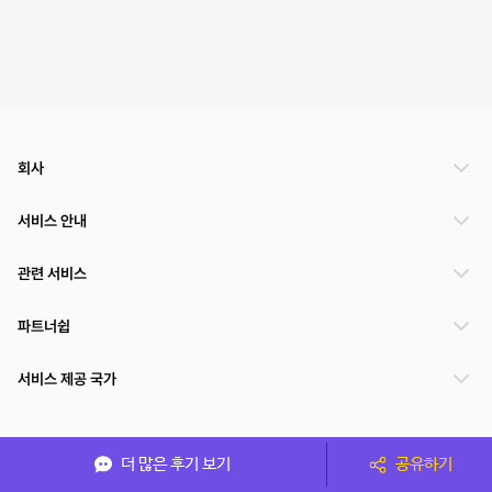
회사
서비스 안내
관련 서비스
파트너쉽
서비스 제공 국가
(주)NSPACE 사업자정보
더 많은 후기 보기
공유하기