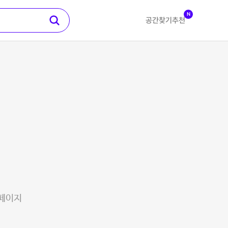
N
공간찾기
추천
 페이지