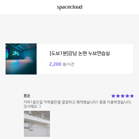
spacecloud
[도보1분]강남 논현 누보연습실
2,200
원/시간
흰손
지하1층인걸 까먹을만큼 깔끔하고 쾌적했습니다! 종종 이용하겠습니다.
감사해요 :)