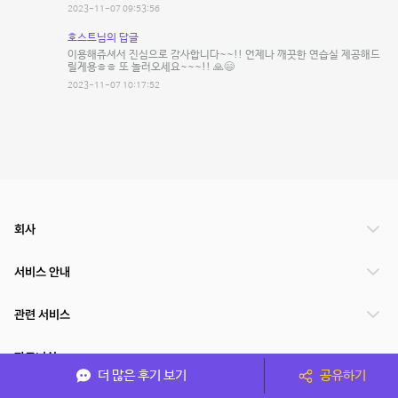
2023-11-07 09:53:56
호스트님의 답글
이용해쥬셔서 진심으로 감사합니다~~!! 언제나 깨끗한 연습실 제공해드
릴게용ㅎㅎ 또 놀러오세요~~~!! 🙏😄
2023-11-07 10:17:52
회사
서비스 안내
관련 서비스
파트너쉽
더 많은 후기 보기
공유하기