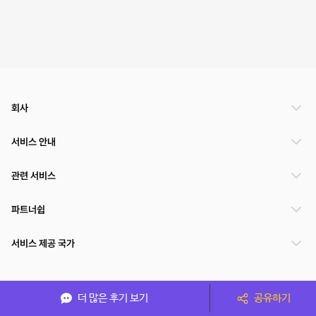
회사
서비스 안내
관련 서비스
파트너쉽
서비스 제공 국가
(주)NSPACE 사업자정보
더 많은 후기 보기
공유하기