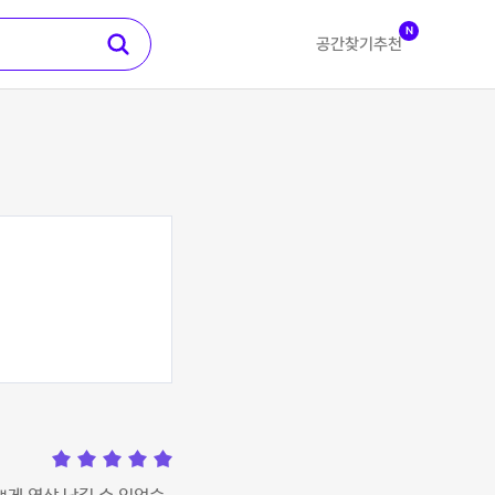
N
공간찾기
추천