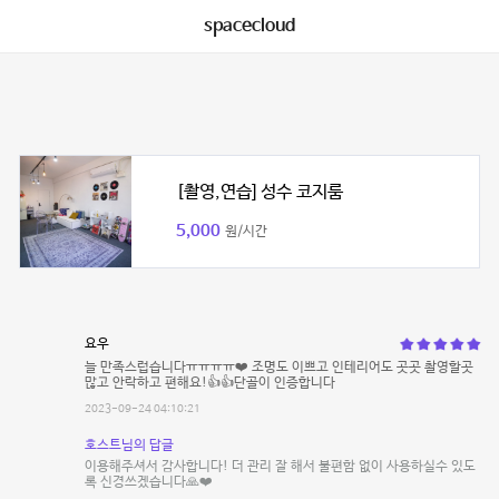
spacecloud
[촬영,연습] 성수 코지룸
5,000
원/시간
요우
늘 만족스럽습니다ㅠㅠㅠㅠ❤️ 조명도 이쁘고 인테리어도 곳곳 촬영할곳
많고 안락하고 편해요!👍👍단골이 인증합니다
2023-09-24 04:10:21
호스트님의 답글
이용해주셔서 감사합니다! 더 관리 잘 해서 불편함 없이 사용하실수 있도
록 신경쓰겠습니다🙏❤️