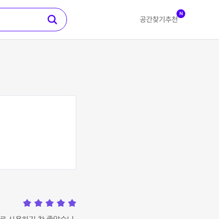
N
공간찾기
추천