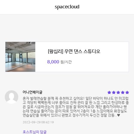
spacecloud
[왕십리] 우연 댄스 스튜디오
8,000
원/시간
어니언베이글
혼자 발레연습할 분께 꼭 추천하고 싶어요! 일단 바닥이 하나도 안 미끄럽
고 적당히 뻑뻑한게 너무 좋아요 진짜 관리 잘 한 느낌 그리고 탄성마루 좋
은 걸로 시공하셨는지 점프가 엄청 잘 뛰어져요😍 계단 올라가야하나 했
는데 연습실 들어가는 문이 따로 있어서 2층이 1층 느낌이에요 화장실도
연습실만을 위해서 있으니 편했고 정수기까지 두신건 정말 감동..♥
2023-09-29 08:42:19
호스트님의 답글