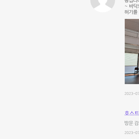
왕십리에
~ 바닥
허기를 
2023-07
호스트
방문 감
2023-07