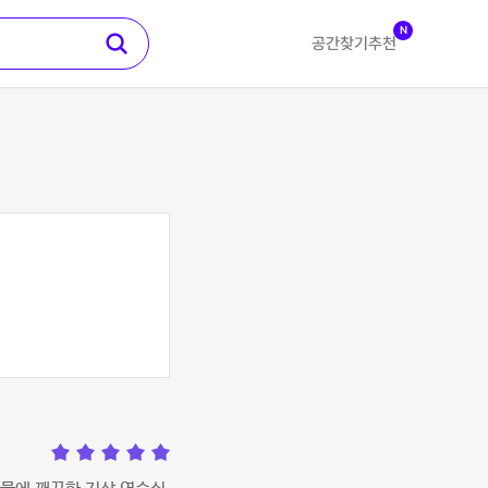
N
공간찾기
추천