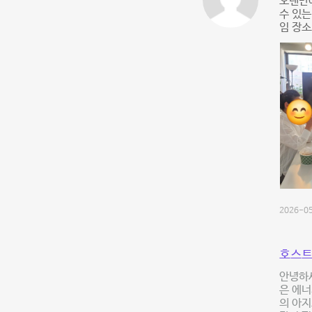
오랜만에
수 있는
임 장소
2026-05
호스트
안녕하세
은 에너
의 아지