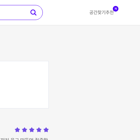
N
공간찾기
추천