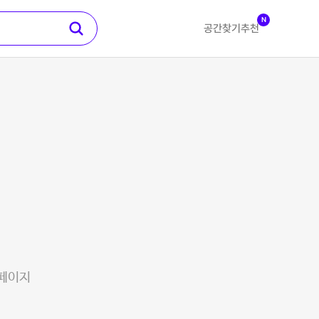
N
공간찾기
추천
 페이지