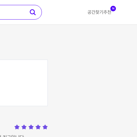
N
공간찾기
추천