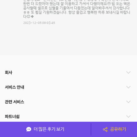
한번 더 드렸어야 했는데 잘 이용하고 가셔서 다행이에요🥹 빔 쏘는 벽은
공사할때 셀프로 심혈을 기울여서 다듬었는데 알아봐주셔서 감사합니다
ㅎㅎ 또 뵙길 기원하겠습니다. 항상 즐겁고 행복한 하루 보내시길 바랍니
다😊🍀
2023-12-05 09:03:45
회사
서비스 안내
관련 서비스
파트너쉽
더 많은 후기 보기
공유하기
서비스 제공 국가