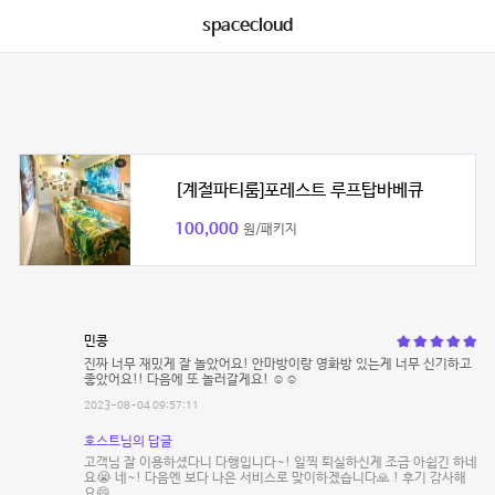
spacecloud
[계절파티룸]포레스트 루프탑바베큐
100,000
원/패키지
민콩
진짜 너무 재밌게 잘 놀았어요! 안마방이랑 영화방 있는게 너무 신기하고
좋았어요!! 다음에 또 놀러갈게요! ☺️☺️
2023-08-04 09:57:11
호스트님의 답글
고객님 잘 이용하셨다니 다행입니다~! 일찍 퇴실하신게 조금 아쉽긴 하네
요😭 네~! 다음엔 보다 나은 서비스로 맞이하겠습니다🙏 ! 후기 감사해
요😄