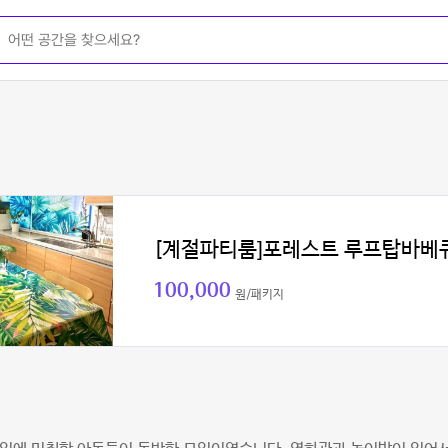
[계절파티룸]포레스트 루프탑바베
100,000
원/패키지
기