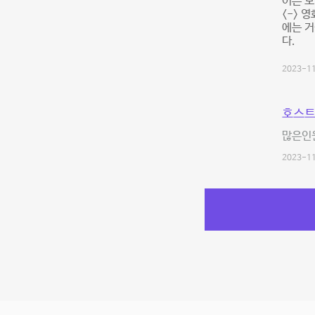
어른 
<-> 
에는 거
다.
2023-11
호스트
많은인
2023-11