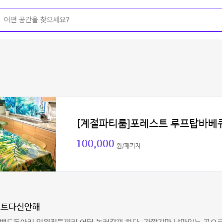
[계절파티룸]포레스트 루프탑바베
100,000
원/패키지
먼트다신안해