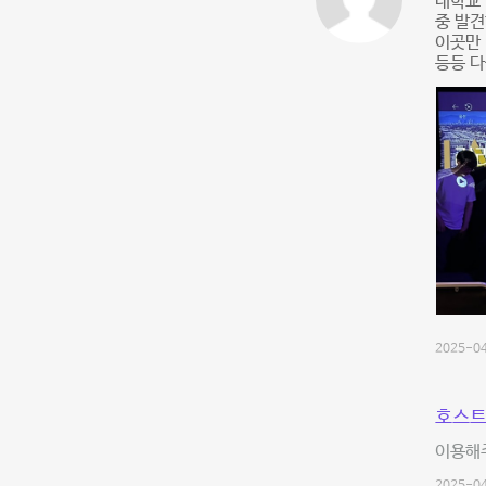
대학교
중 발견
이곳만 
등등 다
2025-04
호스트
이용해