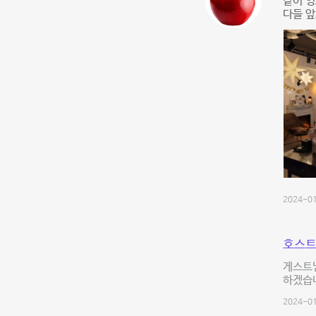
같이 영
다들 앞
2024-01
호스트
게스트님
하겠습니
2024-01