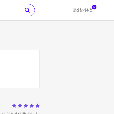
N
공간찾기
추천