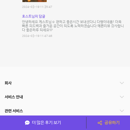
2024-03-19 11:35:47
호스트님의 답글
안녕하세요 게스트님☺️ 편하고 좋은시간 보내셨다니 다행이네욤! 더욱
빠른 피드백과 즐거운 공간이 되도록 노력하겠습니다 예쁜리뷰 감사합니
다 좋은하루 되세요🩷
2024-03-19 11:47:46
회사
서비스 안내
관련 서비스
더 많은 후기 보기
공유하기
파트너쉽