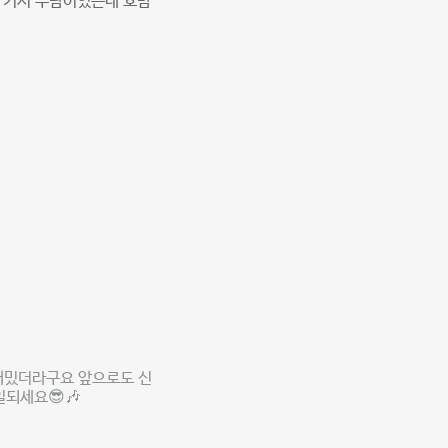
 커서 부담이었는데 호밤
재밌더라구요 앞으로도 신
되세요😎🎶