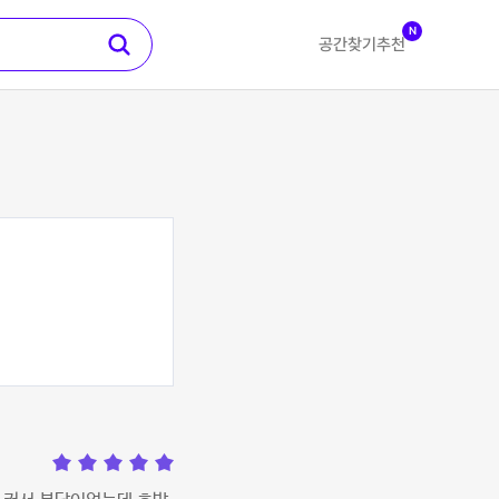
N
공간찾기
추천