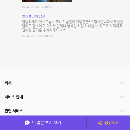
2024-09-09 12:56:32
호스트님의 답글
안녕하세요 게스트님☺️무려 기념일에 재방문을!!! 감사합니다🫶특별한
날에도 평소에도 오셔서 언제나 행복한 시간 보내실 수 있도록 노력하겠
습니당 즐거운 추석되세요☺️🎆
2024-09-16 20:08:21
회사
서비스 안내
관련 서비스
더 많은 후기 보기
공유하기
파트너쉽