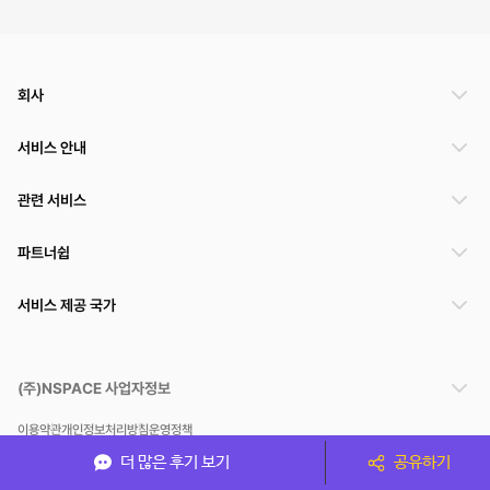
회사
서비스 안내
관련 서비스
파트너쉽
서비스 제공 국가
(주)NSPACE 사업자정보
이용약관
개인정보처리방침
운영정책
스페이스클라우드는 통신판매중개자이며 통신판매의 당사자가 아닙니다. 따라서 스페이스클
더 많은 후기 보기
공유하기
라우드는 공간 거래정보 및 거래에 대해 책임지지 않습니다.