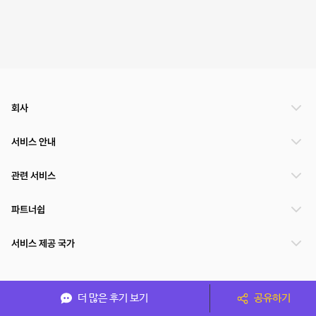
회사
서비스 안내
관련 서비스
파트너쉽
서비스 제공 국가
(주)NSPACE 사업자정보
더 많은 후기 보기
공유하기