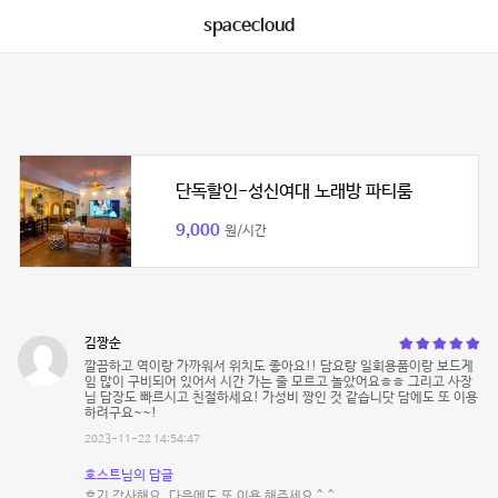
spacecloud
단독할인-성신여대 노래방 파티룸
9,000
원/시간
김짱순
깔끔하고 역이랑 가까워서 위치도 좋아요!! 담요랑 일회용품이랑 보드게
임 많이 구비되어 있어서 시간 가는 줄 모르고 놀았어요ㅎㅎ 그리고 사장
님 답장도 빠르시고 친절하세요! 가성비 짱인 것 같습니닷 담에도 또 이용
하려구요~~!
2023-11-22 14:54:47
호스트님의 답글
후기 감사해요. 다음에도 또 이용 해주세요 ^_^