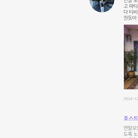
연말 모
고 파
다 티비
친듯이
2024-12
호스트
연말모
도록 노