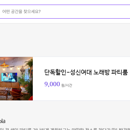
단독할인-성신여대 노래방 파티룸
9,000
원/시간
ola