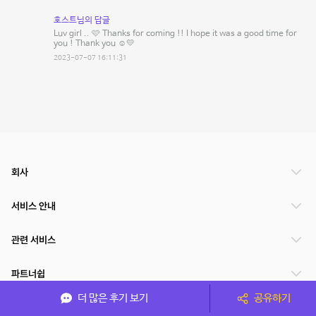
호스트님의 답글
Luv girl .. 🩷 Thanks for coming !! I hope it was a good time for
you ! Thank you ☺️💛
2023-07-07 16:11:31
회사
서비스 안내
관련 서비스
파트너쉽
더 많은 후기 보기
공유하기
서비스 제공 국가