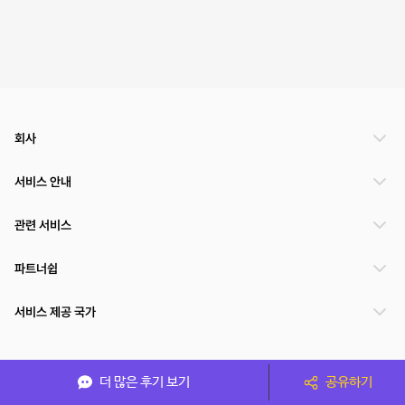
회사
서비스 안내
관련 서비스
파트너쉽
서비스 제공 국가
(주)NSPACE 사업자정보
더 많은 후기 보기
공유하기