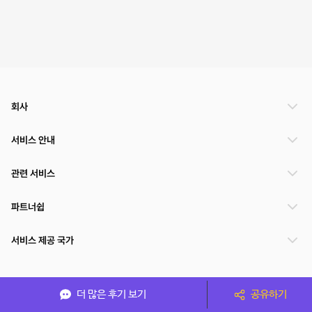
회사
서비스 안내
관련 서비스
파트너쉽
서비스 제공 국가
(주)NSPACE 사업자정보
더 많은 후기 보기
공유하기