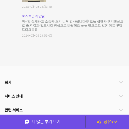
2024-03-05 21:38:10
호스트님의 답글
꺄~악 상세하고 소중한 후기 너무 감사합니다🤭 오늘 촬영한 연기영상으
로 좋은 결과 있으시길 진심으로 바랄께요 ㅎㅎ 앞으로도 많은 이용 부탁
드려요🫶❣️
2024-03-05 21:55:03
회사
서비스 안내
관련 서비스
더 많은 후기 보기
공유하기
파트너쉽