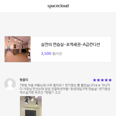
spacecloud
실전의 연습실-초역세권-A급컨디션
3,500
원/시간
형줌미
7번방 처음 써봤는데 너무 좋아요!! 연기영상 뽕 뽑았습니다ㅎㅎ 지나가
다 사장님 만났는데 넘넘 친절하셨어용! 한성대입구역 연습실! 연기영상
찍으실거면 무조건 7번방!! 고고