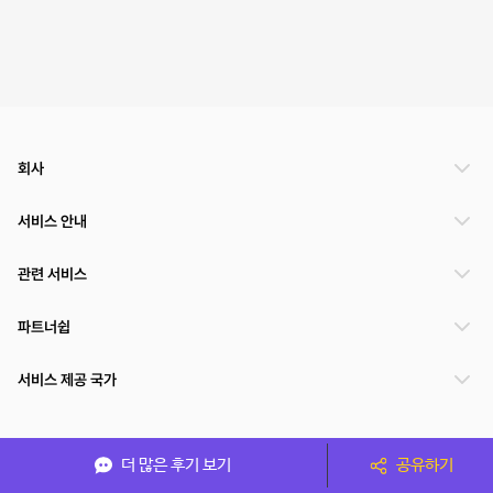
회사
서비스 안내
관련 서비스
파트너쉽
서비스 제공 국가
(주)NSPACE 사업자정보
더 많은 후기 보기
공유하기