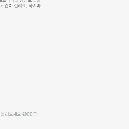
 프로젝터러 감성도 잡을
 시간이 걸려요. 하지마
오세요 😃🙇‍♂️🤍