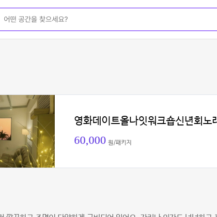
영화데이트올나잇워크숍신년회노
60,000
원/패키지