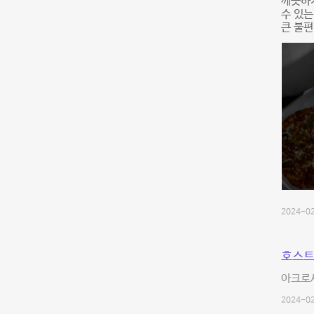
깨끗하
수 있는
큰 불편
2024-02
호스트
아크로셰
2024-02