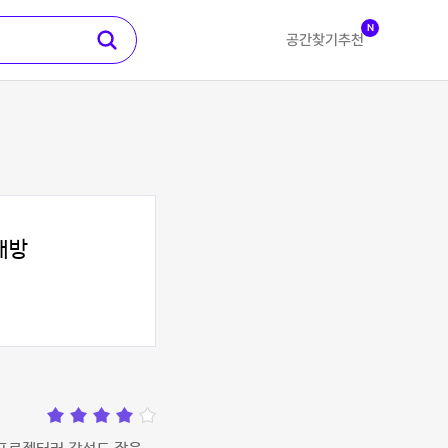
N
공간찾기
추천
래방