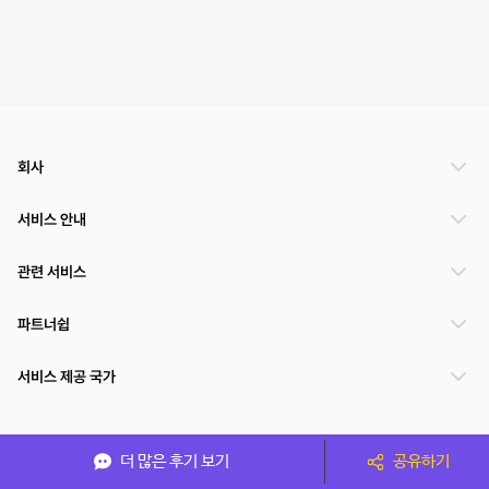
회사
서비스 안내
관련 서비스
파트너쉽
서비스 제공 국가
(주)NSPACE 사업자정보
더 많은 후기 보기
공유하기