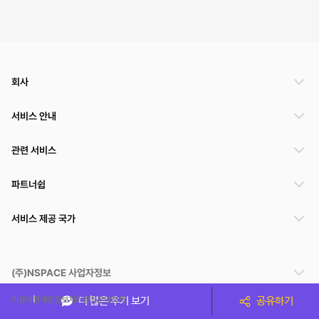
회사
서비스 안내
관련 서비스
파트너쉽
서비스 제공 국가
(주)NSPACE 사업자정보
이용약관
개인정보처리방침
운영정책
더 많은 후기 보기
공유하기
스페이스클라우드는 통신판매중개자이며 통신판매의 당사자가 아닙니다. 따라서 스페이스클