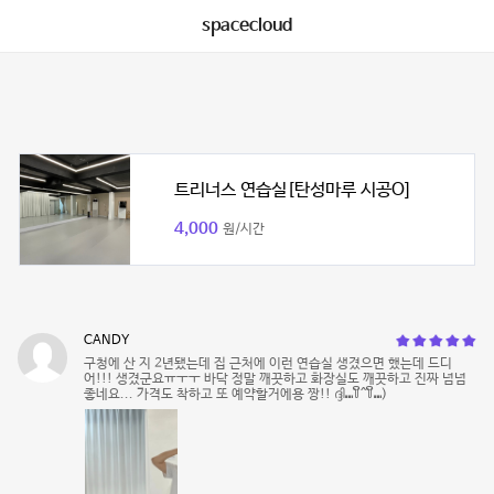
spacecloud
트리너스 연습실[탄성마루 시공O]
4,000
원/시간
CANDY
구청에 산 지 2년됐는데 집 근처에 이런 연습실 생겼으면 했는데 드디
어!!! 생겼군요ㅠㅜㅜ 바닥 정말 깨끗하고 화장실도 깨끗하고 진짜 넘넘
좋네요... 가격도 착하고 또 예약할거에용 짱!! ദ്ദി⑉꒦ິ^꒦ິ⑉)