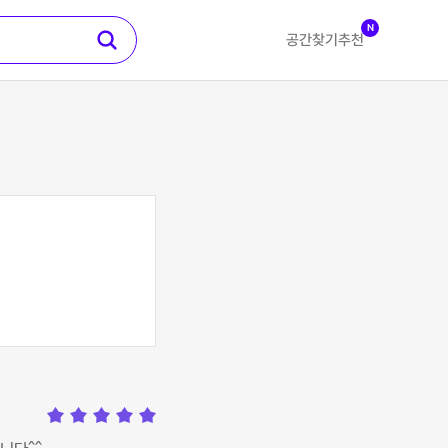
N
공간찾기
추천