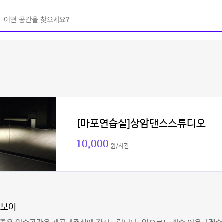
[마포연습실]상암댄스스튜디오
10,000
원/시간
토보이