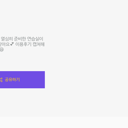
록 열심히 준비한 연습실이
같아요💕 이용후기 캡쳐해
😆
공유하기