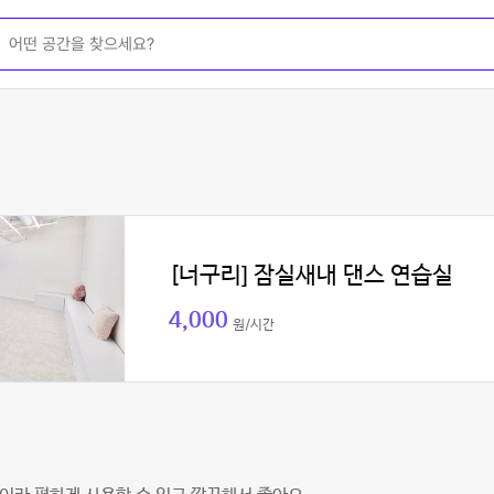
[너구리] 잠실새내 댄스 연습실
4,000
원/시간