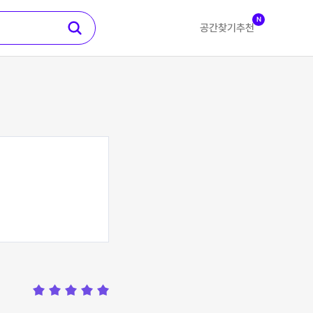
N
공간찾기
추천