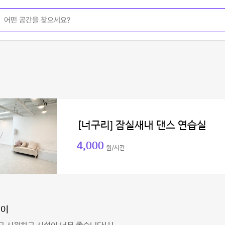
[너구리] 잠실새내 댄스 연습실
4,000
원/시간
제이