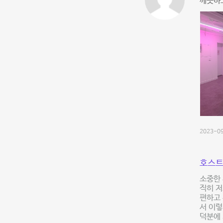
깨끗하고
2023-09
호스트
소중한 
직히 저
편하고 
서 이렇
덕분에 