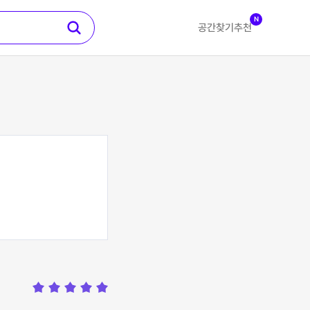
N
공간찾기
추천