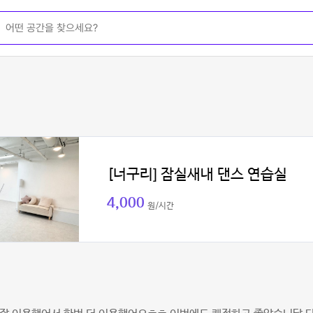
[너구리] 잠실새내 댄스 연습실
4,000
원/시간