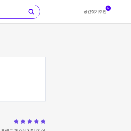
N
공간찾기
추천