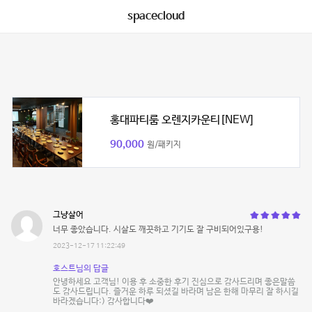
spacecloud
홍대파티룸 오렌지카운티[NEW]
90,000
원/패키지
그냥살어
너무 좋았습니다. 시살도 깨끗하고 기기도 잘 구비되어있구용!
2023-12-17 11:22:49
호스트님의 답글
안녕하세요 고객님! 이용 후 소중한 후기 진심으로 감사드리며 좋은말씀
도 감사드립니다. 즐거운 하루 되셨길 바라며 남은 한해 마무리 잘 하시길
바라겠습니다:) 감사합니다❤️