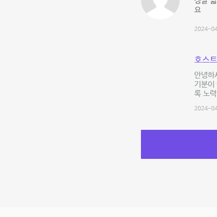
정말 
요
2024-04
호스트
안녕하세
기분이 
록 노력
2024-04