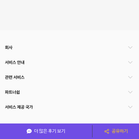
회사
서비스 안내
관련 서비스
파트너쉽
서비스 제공 국가
(주)NSPACE 사업자정보
더 많은 후기 보기
공유하기